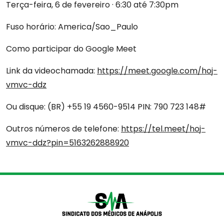
Terça-feira, 6 de fevereiro · 6:30 até 7:30pm
Fuso horário: America/Sao_Paulo
Ofícios
Como participar do Google Meet
Diretoria
Link da videochamada:
https://meet.google.com/hoj-
vmvc-ddz
Contato
Ou disque: ‪(BR) +55 19 4560-9514‬ PIN: ‪790 723 148‬#
Vantagens
Outros números de telefone:
https://tel.meet/hoj-
vmvc-ddz?pin=5163262888920