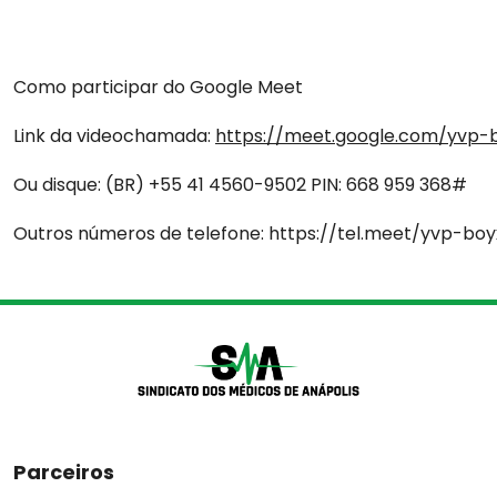
Ofícios
Como participar do Google Meet
Diretoria
Link da videochamada:
https://meet.google.com/yvp-
Ou disque: ‪(BR) +55 41 4560-9502‬ PIN: ‪668 959 368‬#
Contato
Outros números de telefone: https://tel.meet/yvp-b
Vantagens
Parceiros