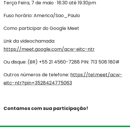
Terça Feira, 7 de maio · 18:30 até 19:30pm
Fuso horário: America/Sao_Paulo
Ofícios
Como participar do Google Meet
Diretoria
Link da videochamada:
https://meet.google.com/acw-eitc-ntr
Contato
Ou disque: ‪(BR) +55 21 4560-7288‬ PIN: ‪713 508 180‬#
Vantagens
Outros números de telefone:
https://tel.meet/acw-
eitc-ntr?pin=3528424775063
Contamos com sua participação!